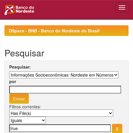
Skip
navigation
DSpace - BNB - Banco do Nordeste do Brasil
Pesquisar
Pesquisar:
por
Filtros correntes: