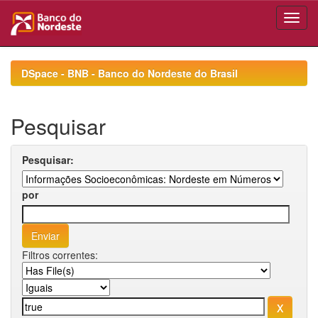
Skip
navigation
DSpace - BNB - Banco do Nordeste do Brasil
Pesquisar
Pesquisar:
por
Filtros correntes: