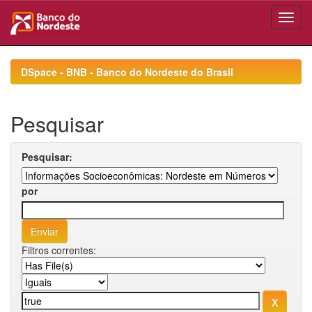
Skip
navigation
DSpace - BNB - Banco do Nordeste do Brasil
Pesquisar
Pesquisar:
por
Filtros correntes: