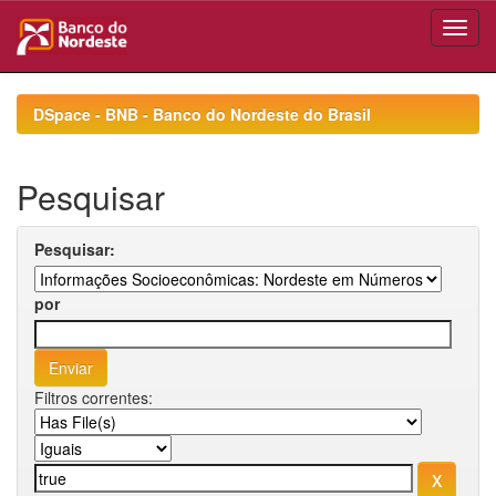
Skip
navigation
DSpace - BNB - Banco do Nordeste do Brasil
Pesquisar
Pesquisar:
por
Filtros correntes: