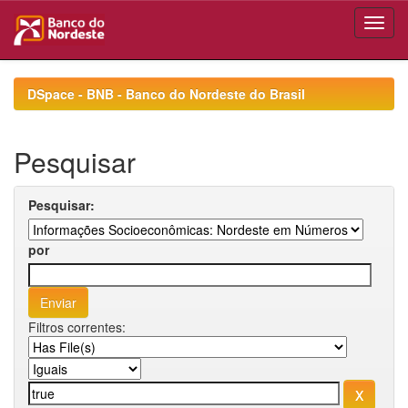
Skip
navigation
DSpace - BNB - Banco do Nordeste do Brasil
Pesquisar
Pesquisar:
por
Filtros correntes: