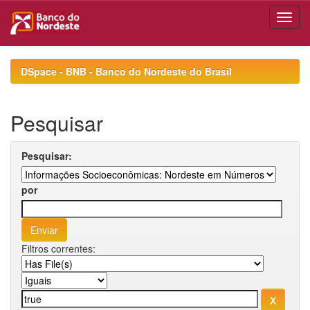
Skip
navigation
DSpace - BNB - Banco do Nordeste do Brasil
Pesquisar
Pesquisar:
por
Filtros correntes: