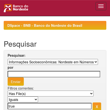
Skip
navigation
DSpace - BNB - Banco do Nordeste do Brasil
Pesquisar
Pesquisar:
por
Filtros correntes: