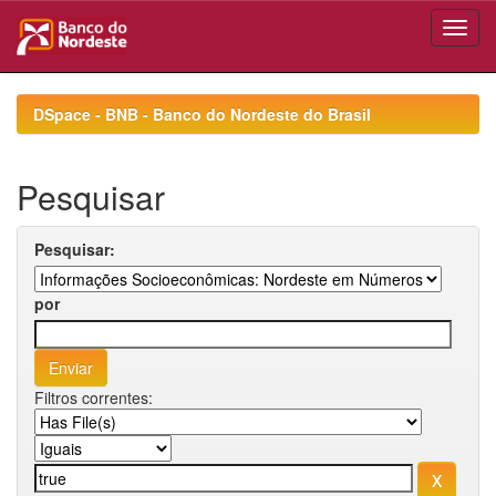
Skip
navigation
DSpace - BNB - Banco do Nordeste do Brasil
Pesquisar
Pesquisar:
por
Filtros correntes: