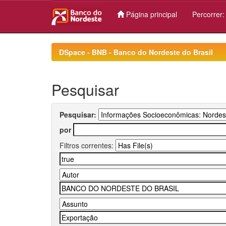
Página principal
Percorrer
Skip
navigation
DSpace - BNB - Banco do Nordeste do Brasil
Pesquisar
Pesquisar:
por
Filtros correntes: