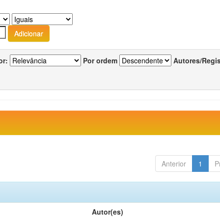
or:
Por ordem
Autores/Regi
Anterior
1
P
Autor(es)