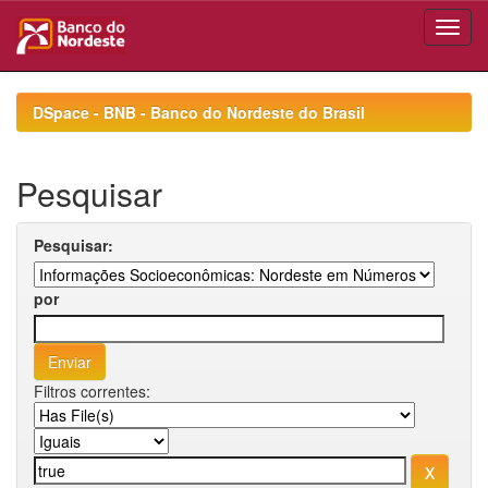
Skip
navigation
DSpace - BNB - Banco do Nordeste do Brasil
Pesquisar
Pesquisar:
por
Filtros correntes: