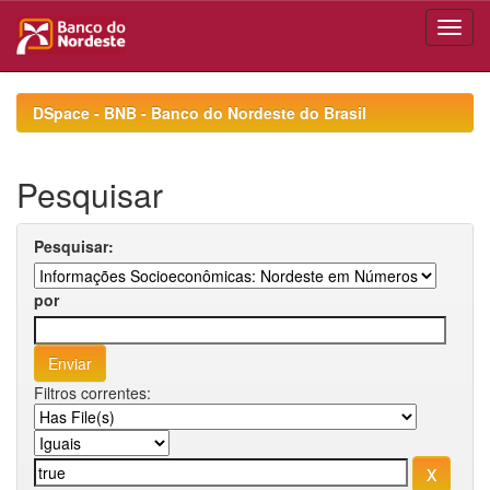
Skip
navigation
DSpace - BNB - Banco do Nordeste do Brasil
Pesquisar
Pesquisar:
por
Filtros correntes: