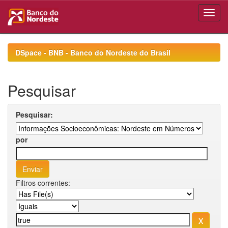
Skip
navigation
DSpace - BNB - Banco do Nordeste do Brasil
Pesquisar
Pesquisar:
por
Filtros correntes: