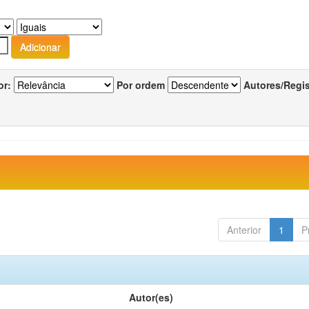
or:
Por ordem
Autores/Regi
Anterior
1
P
Autor(es)