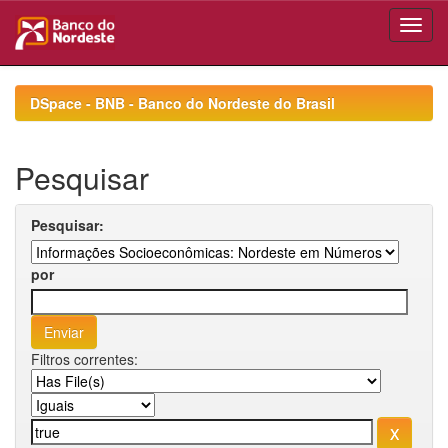
Skip
navigation
DSpace - BNB - Banco do Nordeste do Brasil
Pesquisar
Pesquisar:
por
Filtros correntes: