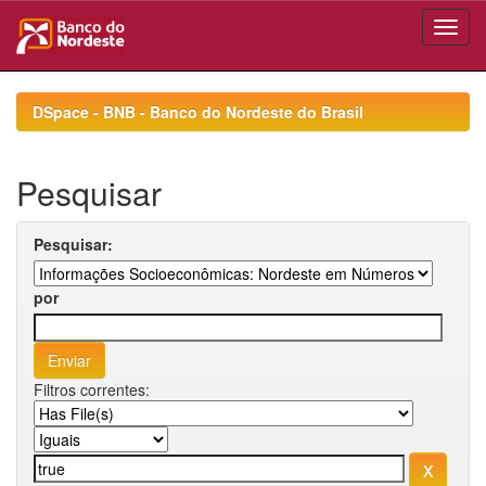
Skip
navigation
DSpace - BNB - Banco do Nordeste do Brasil
Pesquisar
Pesquisar:
por
Filtros correntes: