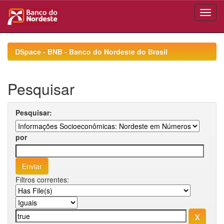
Skip
navigation
DSpace - BNB - Banco do Nordeste do Brasil
Pesquisar
Pesquisar:
por
Filtros correntes: