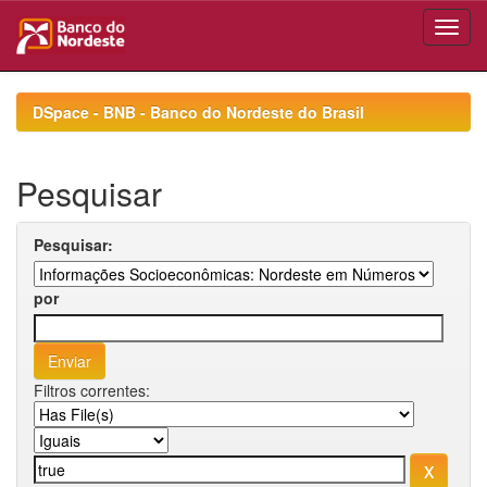
Skip
navigation
DSpace - BNB - Banco do Nordeste do Brasil
Pesquisar
Pesquisar:
por
Filtros correntes: