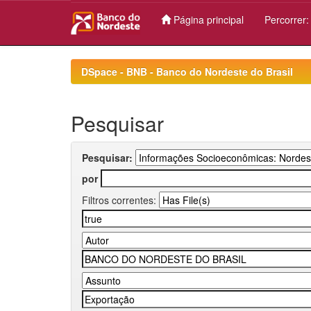
Página principal
Percorrer
Skip
navigation
DSpace - BNB - Banco do Nordeste do Brasil
Pesquisar
Pesquisar:
por
Filtros correntes: