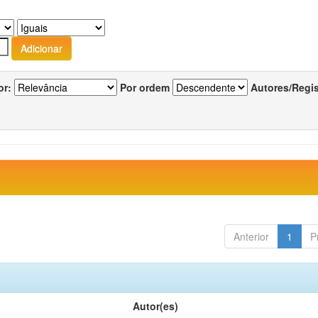
or:
Por ordem
Autores/Regi
Anterior
1
P
Autor(es)