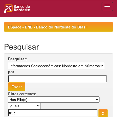
Skip
navigation
DSpace - BNB - Banco do Nordeste do Brasil
Pesquisar
Pesquisar:
por
Filtros correntes: