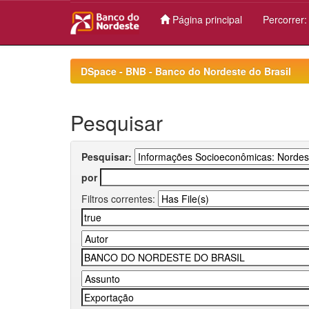
Página principal
Percorrer
Skip
navigation
DSpace - BNB - Banco do Nordeste do Brasil
Pesquisar
Pesquisar:
por
Filtros correntes: