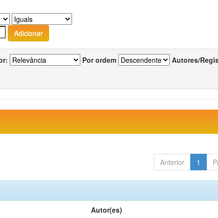
or:
Por ordem
Autores/Regi
Anterior
1
P
Autor(es)