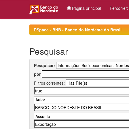
Página principal
Percorrer
Skip
navigation
DSpace - BNB - Banco do Nordeste do Brasil
Pesquisar
Pesquisar:
por
Filtros correntes: