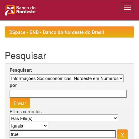
Skip
navigation
DSpace - BNB - Banco do Nordeste do Brasil
Pesquisar
Pesquisar:
por
Filtros correntes: