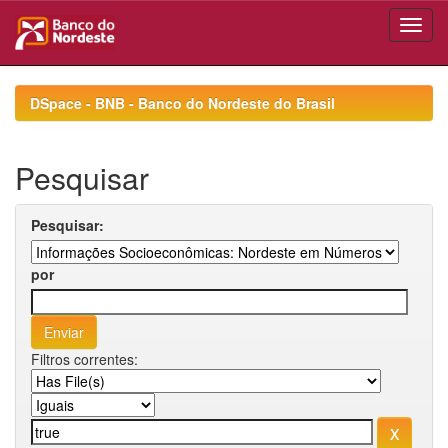
Skip
navigation
DSpace - BNB - Banco do Nordeste do Brasil
Pesquisar
Pesquisar:
por
Filtros correntes: