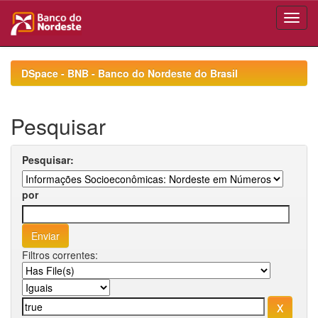
Skip
navigation
DSpace - BNB - Banco do Nordeste do Brasil
Pesquisar
Pesquisar:
por
Filtros correntes: