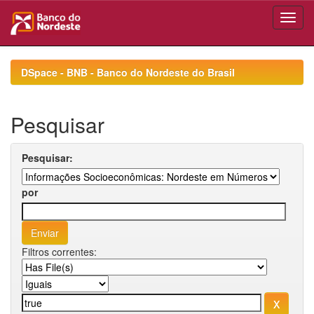
Skip
navigation
DSpace - BNB - Banco do Nordeste do Brasil
Pesquisar
Pesquisar:
por
Filtros correntes: