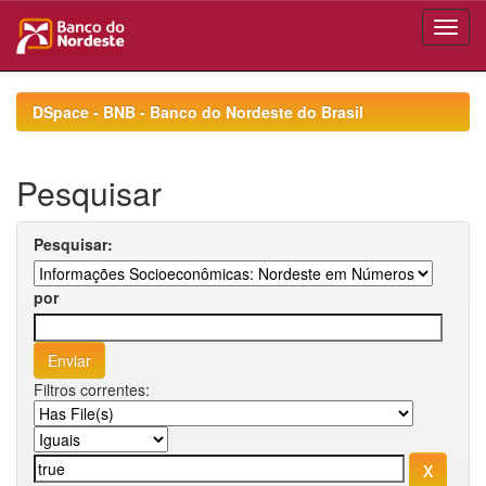
Skip
navigation
DSpace - BNB - Banco do Nordeste do Brasil
Pesquisar
Pesquisar:
por
Filtros correntes: