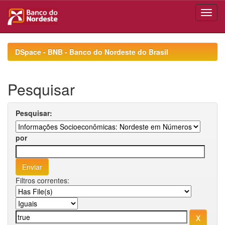
Skip
navigation
DSpace - BNB - Banco do Nordeste do Brasil
Pesquisar
Pesquisar:
por
Filtros correntes: