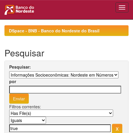
Skip
navigation
DSpace - BNB - Banco do Nordeste do Brasil
Pesquisar
Pesquisar:
por
Filtros correntes: