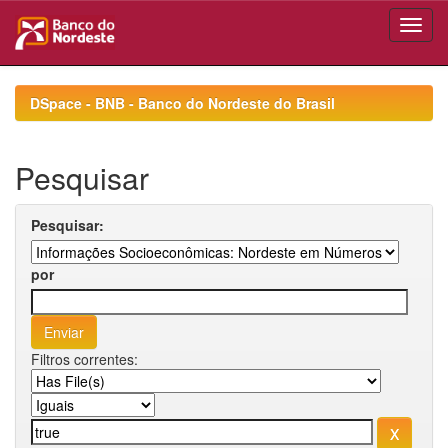
Skip
navigation
DSpace - BNB - Banco do Nordeste do Brasil
Pesquisar
Pesquisar:
por
Filtros correntes: