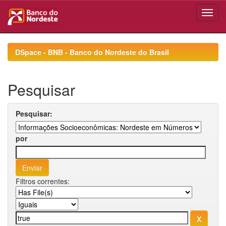
Skip
navigation
DSpace - BNB - Banco do Nordeste do Brasil
Pesquisar
Pesquisar:
por
Filtros correntes: