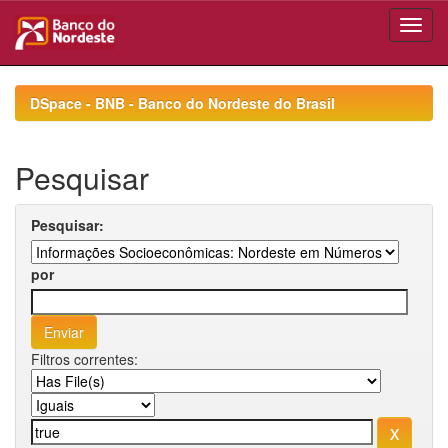
Skip
navigation
DSpace - BNB - Banco do Nordeste do Brasil
Pesquisar
Pesquisar:
por
Filtros correntes: