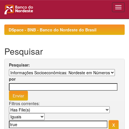
Skip
navigation
DSpace - BNB - Banco do Nordeste do Brasil
Pesquisar
Pesquisar:
por
Filtros correntes: