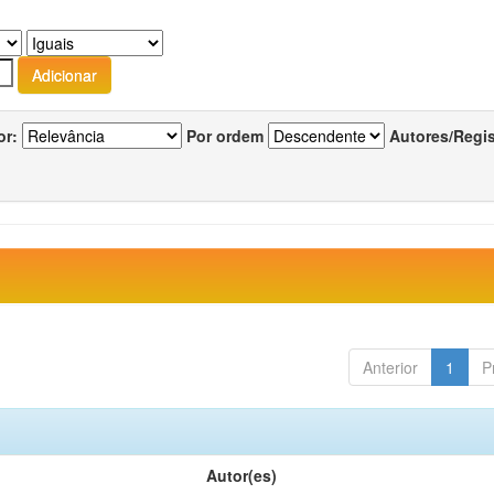
or:
Por ordem
Autores/Regi
Anterior
1
P
Autor(es)