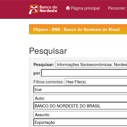
Página principal
Percorrer
Skip
navigation
DSpace - BNB - Banco do Nordeste do Brasil
Pesquisar
Pesquisar:
por
Filtros correntes: