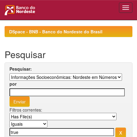
Skip
navigation
DSpace - BNB - Banco do Nordeste do Brasil
Pesquisar
Pesquisar:
por
Filtros correntes: