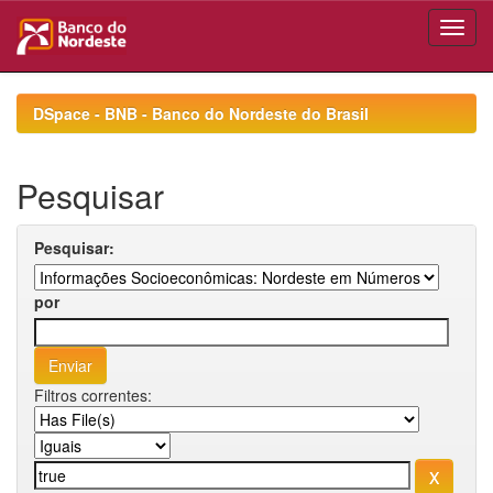
Skip
navigation
DSpace - BNB - Banco do Nordeste do Brasil
Pesquisar
Pesquisar:
por
Filtros correntes: