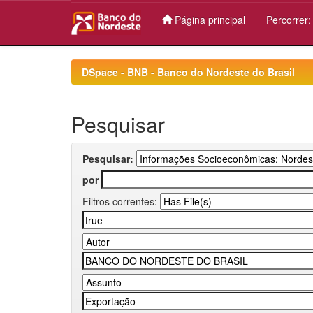
Página principal
Percorrer
Skip
navigation
DSpace - BNB - Banco do Nordeste do Brasil
Pesquisar
Pesquisar:
por
Filtros correntes: