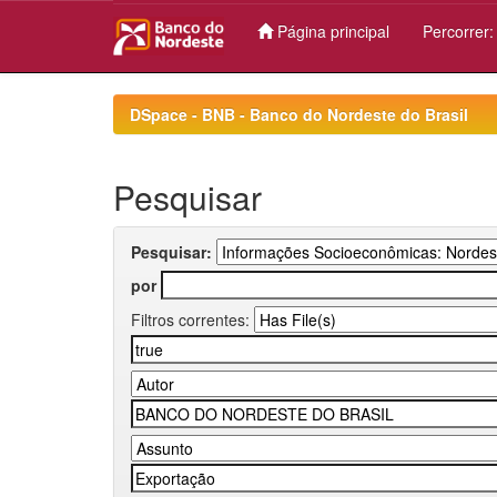
Página principal
Percorrer
Skip
navigation
DSpace - BNB - Banco do Nordeste do Brasil
Pesquisar
Pesquisar:
por
Filtros correntes: