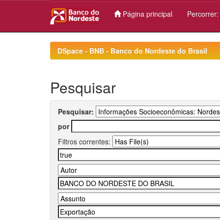
Página principal
Percorrer
Skip
navigation
DSpace - BNB - Banco do Nordeste do Brasil
Pesquisar
Pesquisar:
por
Filtros correntes: