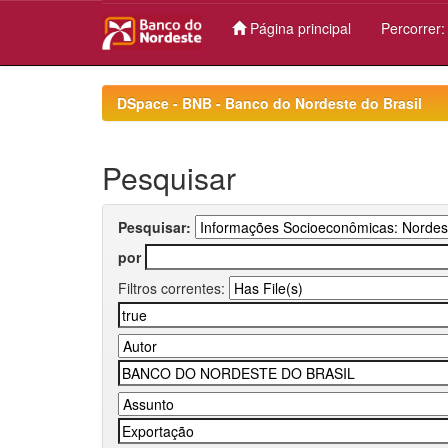
Página principal
Percorrer
Skip
navigation
DSpace - BNB - Banco do Nordeste do Brasil
Pesquisar
Pesquisar:
por
Filtros correntes: