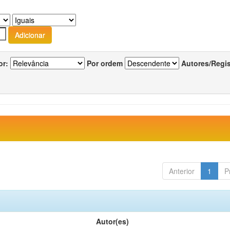
or:
Por ordem
Autores/Regi
Anterior
1
P
Autor(es)