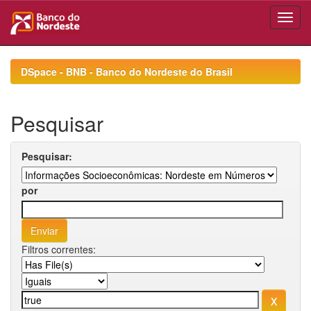
Skip
navigation
DSpace - BNB - Banco do Nordeste do Brasil
Pesquisar
Pesquisar:
por
Filtros correntes: