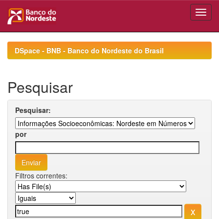
Skip
navigation
DSpace - BNB - Banco do Nordeste do Brasil
Pesquisar
Pesquisar:
por
Filtros correntes: