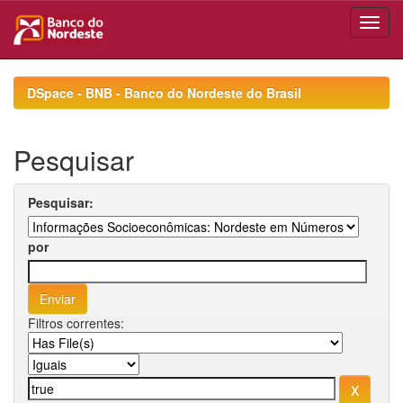
Skip
navigation
DSpace - BNB - Banco do Nordeste do Brasil
Pesquisar
Pesquisar:
por
Filtros correntes: