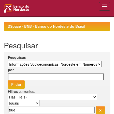
Skip
navigation
DSpace - BNB - Banco do Nordeste do Brasil
Pesquisar
Pesquisar:
por
Filtros correntes: