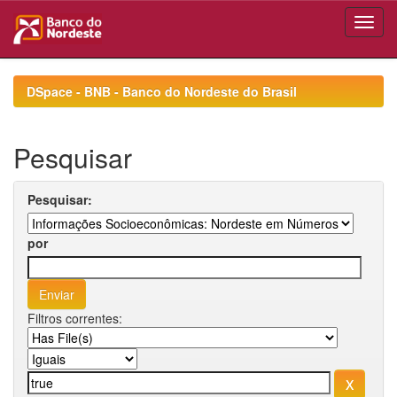
Skip
navigation
DSpace - BNB - Banco do Nordeste do Brasil
Pesquisar
Pesquisar:
por
Filtros correntes: