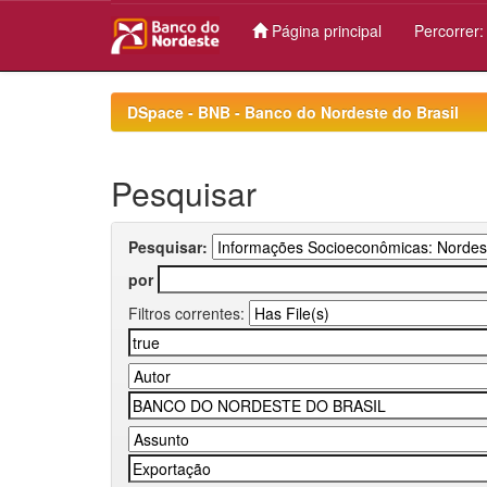
Página principal
Percorrer
Skip
navigation
DSpace - BNB - Banco do Nordeste do Brasil
Pesquisar
Pesquisar:
por
Filtros correntes: