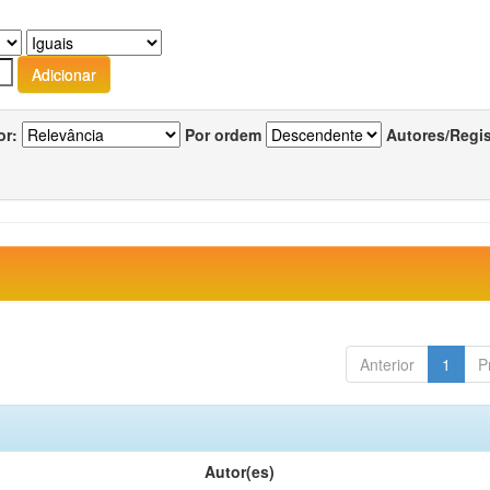
or:
Por ordem
Autores/Regi
Anterior
1
P
Autor(es)