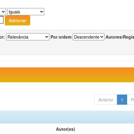
or:
Por ordem
Autores/Regi
Anterior
1
P
Autor(es)