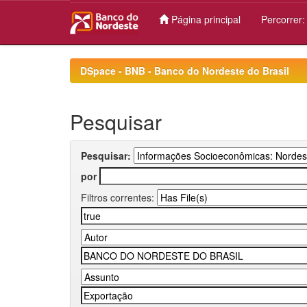
Página principal
Percorrer
Skip
navigation
DSpace - BNB - Banco do Nordeste do Brasil
Pesquisar
Pesquisar:
por
Filtros correntes: