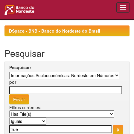
Skip
navigation
DSpace - BNB - Banco do Nordeste do Brasil
Pesquisar
Pesquisar:
por
Filtros correntes: