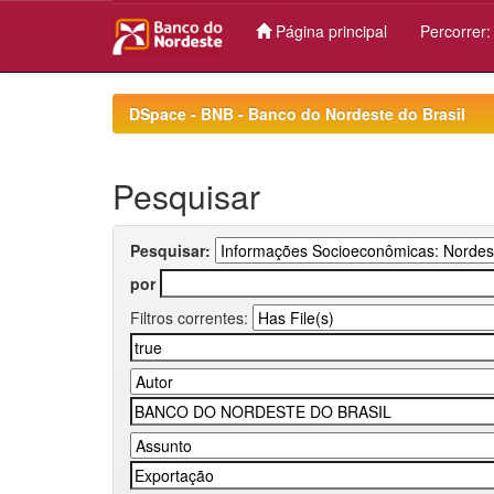
Página principal
Percorrer
Skip
navigation
DSpace - BNB - Banco do Nordeste do Brasil
Pesquisar
Pesquisar:
por
Filtros correntes: