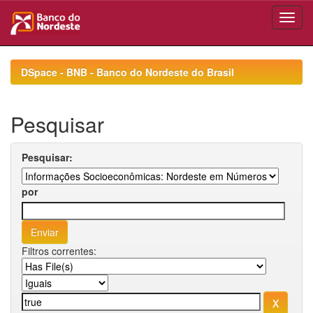
Skip
navigation
DSpace - BNB - Banco do Nordeste do Brasil
Pesquisar
Pesquisar:
por
Filtros correntes: