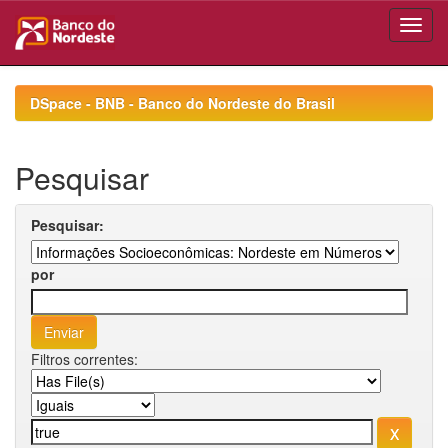
Skip
navigation
DSpace - BNB - Banco do Nordeste do Brasil
Pesquisar
Pesquisar:
por
Filtros correntes: